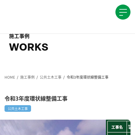
コ
ナ
ン
ビ
テ
ゲ
ン
ー
ツ
シ
へ
ョ
施工事例
ス
ン
キ
に
ッ
移
プ
動
HOME
施工事例
公共土木工事
令和3年度環状線整備工事
令和3年度環状線整備工事
公共土木工事